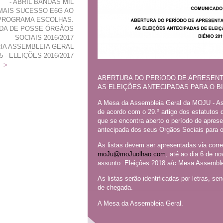
- ABRIL BANDAS MIL
MAIS SUCESSO E6G AO
 PROGRAMA ESCOLHAS.
MADA DE POSSE ÓRGÃOS
SOCIAIS 2016/2017
IA ASSEMBLEIA GERAL
 - ELEIÇÕES 2016/2017
>
ABERTURA DO PERíODO DE APRESENT
AS ELEIÇÕES ANTECIPADAS PARA O BIÉ
A Mesa da Assembleia Geral da MOJU - As
de acordo com o 29.º artigo dos estatutos
que se encontra aberto o período de aprese
antecipada dos seus Orgãos Sociais para o
As listas devem ser apresentadas via correi
moJu@moJuolhao.com
, até ao dia 6 de 
assunto: Eleiçôes 2018 a/c Mesa Assemble
As listas serão identificadas por letras, s
de chegada.
A Mesa da Assembleia Geral.