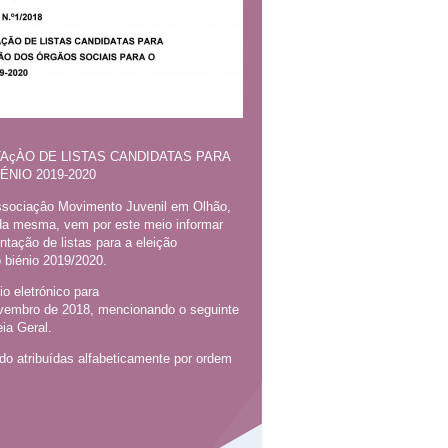
AçÀO DE LISTAS CANDIDATAS PARA
NIO 2019-2020
sociaçâo Movimento Juvenil em Olhão,
 da mesma, vem por este meio informar
ntação de listas para a eleição
 biénio 2019/2020.
o eletrónico para
novembro de 2018, mencionando o seguinte
ia Geral.
endo atribuídas alfabeticamente por ordem